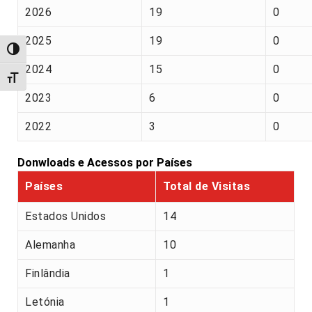
2026
19
0
2025
19
0
Alternar alto contraste
2024
15
0
Alternar tamanho da fonte
2023
6
0
2022
3
0
Donwloads e Acessos por Países
Países
Total de Visitas
Estados Unidos
14
Alemanha
10
Finlândia
1
Letónia
1