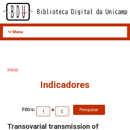
Acessar
o
conteúdo
Menu
Início
Indicadores
Filtro:
a
Transovarial transmission of