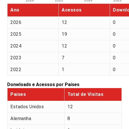
Ano
Acessos
Downl
2026
12
0
2025
19
0
2024
12
0
2023
7
0
2022
1
0
Donwloads e Acessos por Países
Países
Total de Visitas
Estados Unidos
12
Alemanha
8