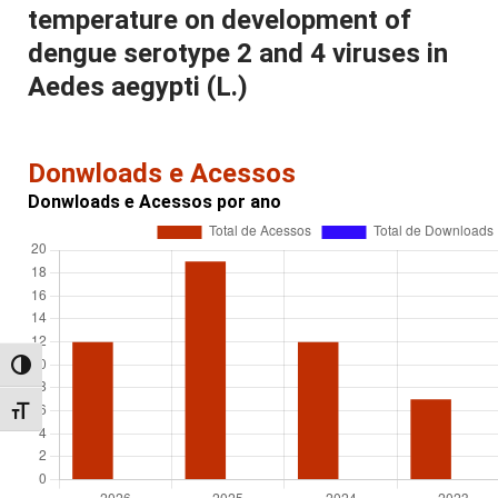
temperature on development of
dengue serotype 2 and 4 viruses in
Aedes aegypti (L.)
Donwloads e Acessos
Donwloads e Acessos por ano
Alternar alto contraste
Alternar tamanho da fonte