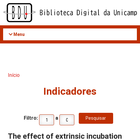
Acessar
o
conteúdo
Menu
Início
Indicadores
Filtro:
a
The effect of extrinsic incubation