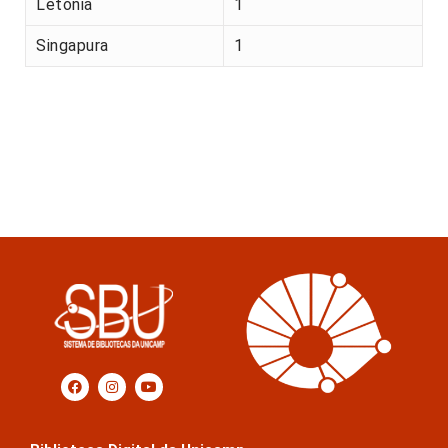
Letónia
1
Singapura
1