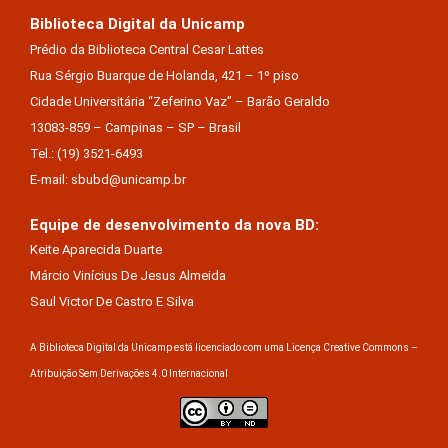
Biblioteca Digital da Unicamp
Prédio da Biblioteca Central Cesar Lattes
Rua Sérgio Buarque de Holanda, 421 – 1º piso
Cidade Universitária “Zeferino Vaz” – Barão Geraldo
13083-859 – Campinas – SP – Brasil
Tel.: (19) 3521-6493
E-mail: sbubd@unicamp.br
Equipe de desenvolvimento da nova BD:
Keite Aparecida Duarte
Márcio Vinícius De Jesus Almeida
Saul Victor De Castro E Silva
A Biblioteca Digital da Unicamp está licenciado com uma Licença Creative Commons –
Atribuição Sem Derivações 4.0 Internacional