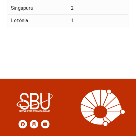
Singapura
2
Letónia
1