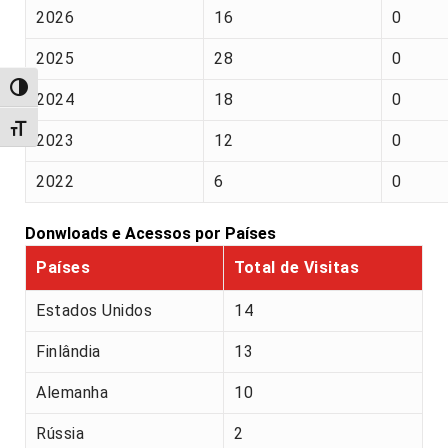
2026
16
0
2025
28
0
Alternar alto contraste
2024
18
0
Alternar tamanho da fonte
2023
12
0
2022
6
0
Donwloads e Acessos por Países
Países
Total de Visitas
Estados Unidos
14
Finlândia
13
Alemanha
10
Rússia
2