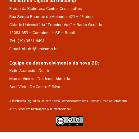
Biblioteca Digital da Unicamp
Prédio da Biblioteca Central Cesar Lattes
Rua Sérgio Buarque de Holanda, 421 – 1º piso
Cidade Universitária “Zeferino Vaz” – Barão Geraldo
13083-859 – Campinas – SP – Brasil
Tel.: (19) 3521-6493
E-mail: sbubd@unicamp.br
Equipe de desenvolvimento da nova BD:
Keite Aparecida Duarte
Márcio Vinícius De Jesus Almeida
Saul Victor De Castro E Silva
A Biblioteca Digital da Unicamp está licenciado com uma Licença Creative Commons –
Atribuição Sem Derivações 4.0 Internacional