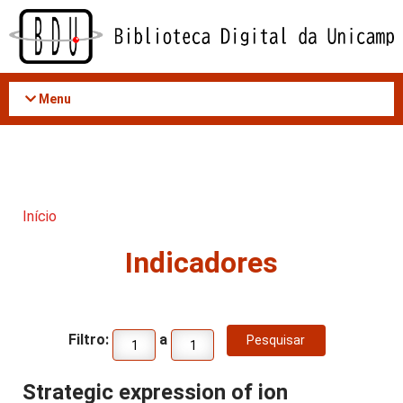
Acessar
o
conteúdo
Menu
Início
Indicadores
Filtro:
a
Strategic expression of ion