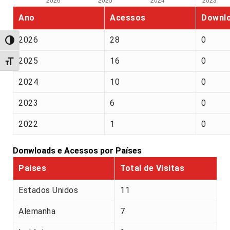
Ano
Acessos
Downl
2026
28
0
Alternar alto contraste
2025
16
0
Alternar tamanho da fonte
2024
10
0
2023
6
0
2022
1
0
Donwloads e Acessos por Países
Países
Total de Visitas
Estados Unidos
11
Alemanha
7