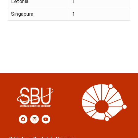
Letónia
1
Singapura
1