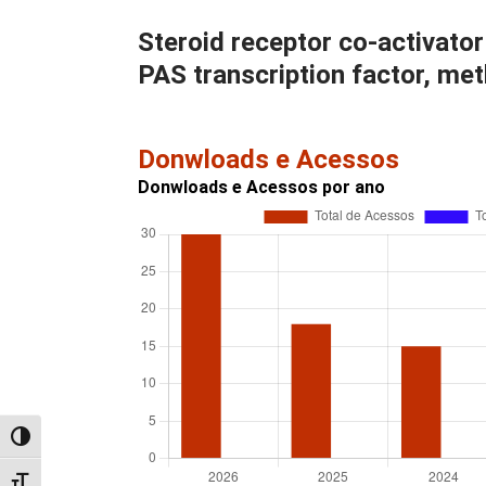
Steroid receptor co-activator
PAS transcription factor, me
Donwloads e Acessos
Donwloads e Acessos por ano
Alternar alto contraste
Alternar tamanho da fonte