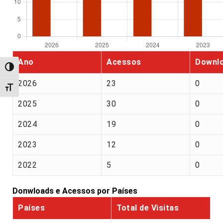
Ano
Acessos
Downl
Alternar alto contraste
2026
23
0
Alternar tamanho da fonte
2025
30
0
2024
19
0
2023
12
0
2022
5
0
Donwloads e Acessos por Países
Países
Total de Visitas