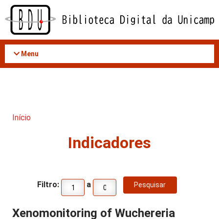
Acessar
o
conteúdo
Menu
Início
Indicadores
Filtro:
a
Xenomonitoring of Wuchereria