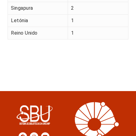
Singapura
2
Letónia
1
Reino Unido
1