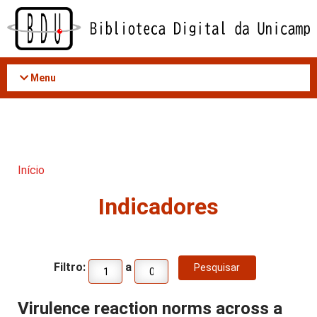
Acessar
o
conteúdo
Menu
Início
Indicadores
Filtro:
a
Virulence reaction norms across a