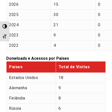
2026
15
0
2025
30
0
2024
21
0
Alternar alto contraste
2023
9
0
Alternar tamanho da fonte
2022
4
0
Donwloads e Acessos por Países
Países
Total de Visitas
Estados Unidos
18
Alemanha
9
Finlândia
8
Rússia
6