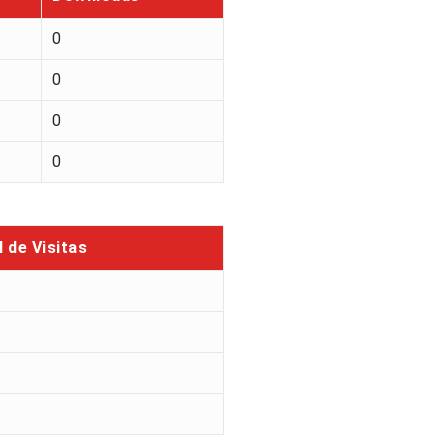
0
0
0
0
l de Visitas