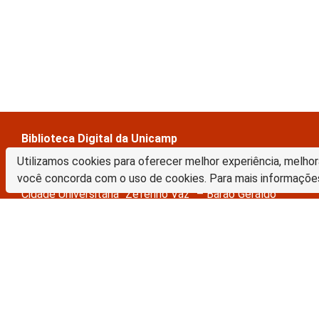
Biblioteca Digital da Unicamp
Prédio da Biblioteca Central Cesar Lattes
Utilizamos cookies para oferecer melhor experiência, melhor
Rua Sérgio Buarque de Holanda, 421 – 1º piso
você concorda com o uso de cookies. Para mais informaçõe
Cidade Universitária “Zeferino Vaz” – Barão Geraldo
13083-859 – Campinas – SP – Brasil
Tel.: (19) 3521-6493
E-mail: sbubd@unicamp.br
A Biblioteca Digital da Unicamp está licenciado com uma Licença Crea