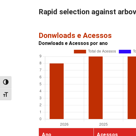
Rapid selection against arbov
Donwloads e Acessos
Donwloads e Acessos por ano
Alternar alto contraste
Alternar tamanho da fonte
Ano
Acessos