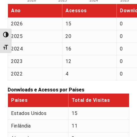
Ano
Acessos
Downl
2026
15
0
Alternar alto contraste
2025
20
0
Alternar tamanho da fonte
2024
16
0
2023
12
0
2022
4
0
Donwloads e Acessos por Países
Países
Total de Visitas
Estados Unidos
15
Finlândia
11