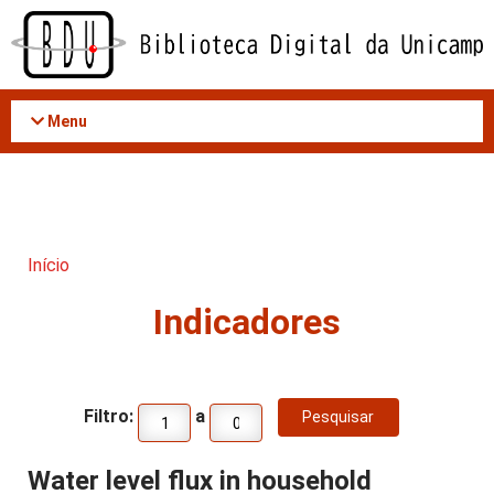
Acessar
o
conteúdo
Menu
Início
Indicadores
Filtro:
a
Water level flux in household