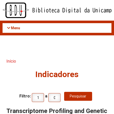
Acessar
o
conteúdo
Menu
Início
Indicadores
Filtro:
a
Transcriptome Profiling and Genetic