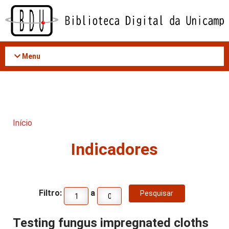
Acessar
o
conteúdo
Menu
Início
Indicadores
Filtro:
a
Testing fungus impregnated cloths