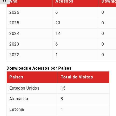
Alternar tamanho da fonte
Ano
Acessos
Downl
2026
6
0
2025
23
0
2024
14
0
2023
6
0
2022
1
0
Donwloads e Acessos por Países
Países
Total de Visitas
Estados Unidos
15
Alemanha
8
Letónia
1