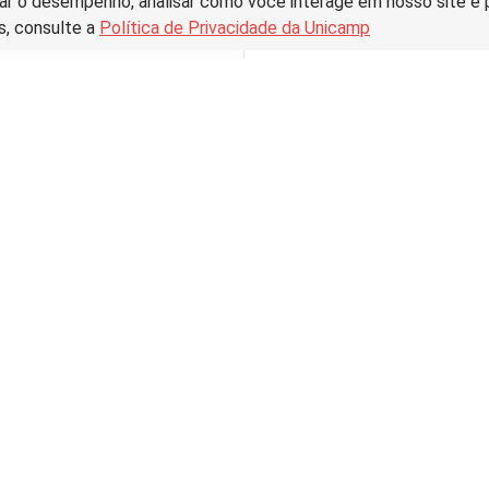
ar o desempenho, analisar como você interage em nosso site e pe
s, consulte a
Política de Privacidade da Unicamp