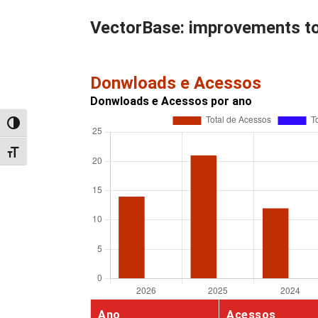
VectorBase: improvements to 
Donwloads e Acessos
Donwloads e Acessos por ano
Alternar alto contraste
Alternar tamanho da fonte
Ano
Acessos