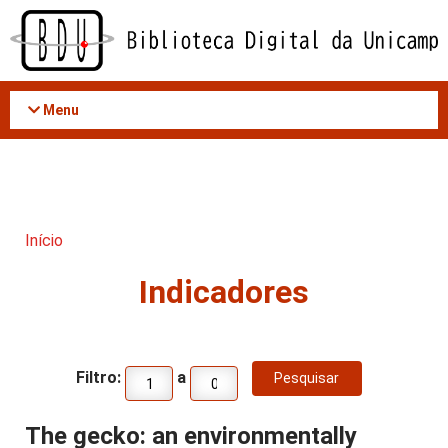
Acessar
o
conteúdo
Menu
Início
Indicadores
Filtro:
a
The gecko: an environmentally