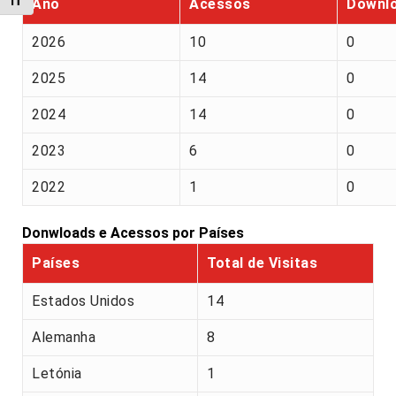
Alternar tamanho da fonte
Ano
Acessos
Downl
2026
10
0
2025
14
0
2024
14
0
2023
6
0
2022
1
0
Donwloads e Acessos por Países
Países
Total de Visitas
Estados Unidos
14
Alemanha
8
Letónia
1