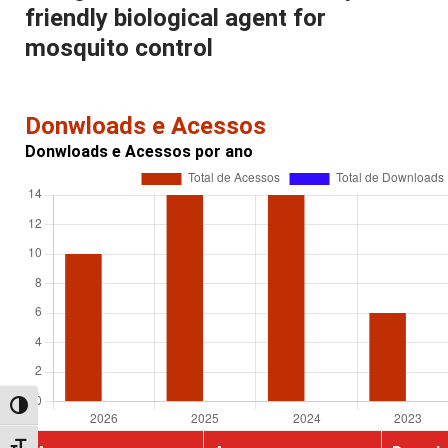
friendly biological agent for
mosquito control
Donwloads e Acessos
Donwloads e Acessos por ano
Alternar alto contraste