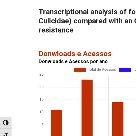
Transcriptional analysis of f
Culicidae) compared with an O
resistance
Donwloads e Acessos
Donwloads e Acessos por ano
Alternar alto contraste