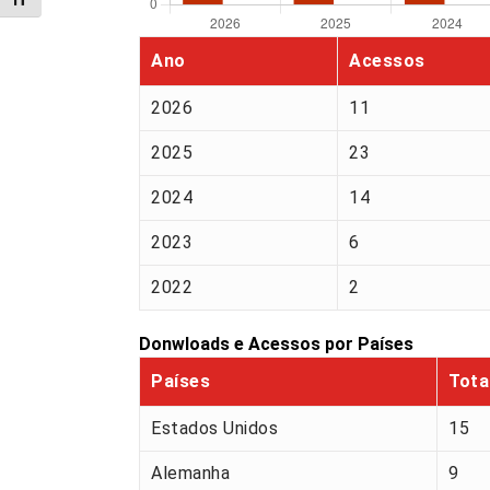
Alternar tamanho da fonte
Ano
Acessos
2026
11
2025
23
2024
14
2023
6
2022
2
Donwloads e Acessos por Países
Países
Tota
Estados Unidos
15
Alemanha
9