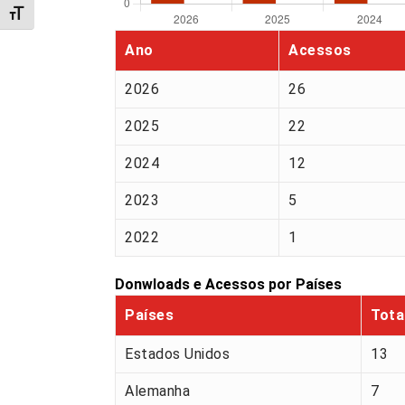
Alternar tamanho da fonte
Ano
Acessos
2026
26
2025
22
2024
12
2023
5
2022
1
Donwloads e Acessos por Países
Países
Tota
Estados Unidos
13
Alemanha
7