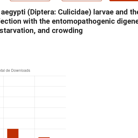
gypti (Diptera: Culicidae) larvae and th
infection with the entomopathogenic digen
 starvation, and crowding