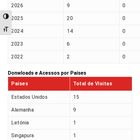
2026
9
0
Alternar alto contraste
2025
20
0
Alternar tamanho da fonte
2024
14
0
2023
6
0
2022
2
0
Donwloads e Acessos por Países
Países
Total de Visitas
Estados Unidos
15
Alemanha
9
Letónia
1
Singapura
1