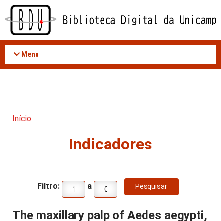
Acessar
o
conteúdo
Menu
Início
Indicadores
Filtro:
a
The maxillary palp of Aedes aegypti,