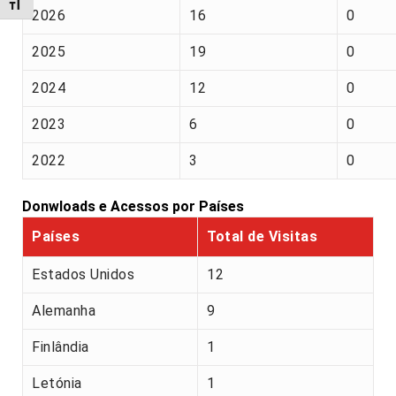
Alternar tamanho da fonte
2026
16
0
2025
19
0
2024
12
0
2023
6
0
2022
3
0
Donwloads e Acessos por Países
Países
Total de Visitas
Estados Unidos
12
Alemanha
9
Finlândia
1
Letónia
1