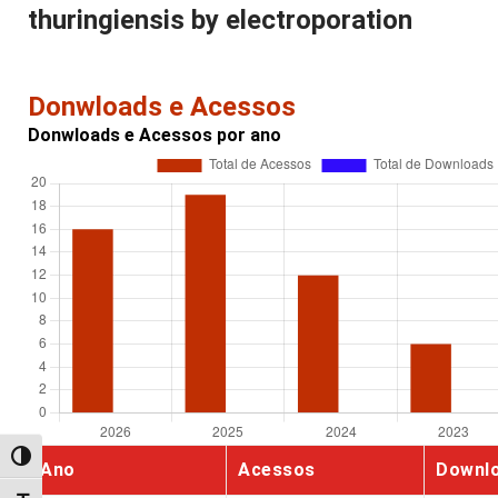
thuringiensis by electroporation
Donwloads e Acessos
Donwloads e Acessos por ano
Alternar alto contraste
Ano
Acessos
Downl