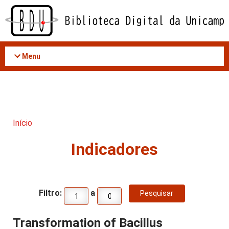
Acessar
o
conteúdo
Menu
Início
Indicadores
Filtro:
a
Transformation of Bacillus