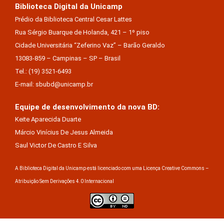
Biblioteca Digital da Unicamp
Prédio da Biblioteca Central Cesar Lattes
Rua Sérgio Buarque de Holanda, 421 – 1º piso
Cidade Universitária “Zeferino Vaz” – Barão Geraldo
13083-859 – Campinas – SP – Brasil
Tel.: (19) 3521-6493
E-mail: sbubd@unicamp.br
Equipe de desenvolvimento da nova BD:
Keite Aparecida Duarte
Márcio Vinícius De Jesus Almeida
Saul Victor De Castro E Silva
A Biblioteca Digital da Unicamp está licenciado com uma Licença Creative Commons –
Atribuição Sem Derivações 4.0 Internacional