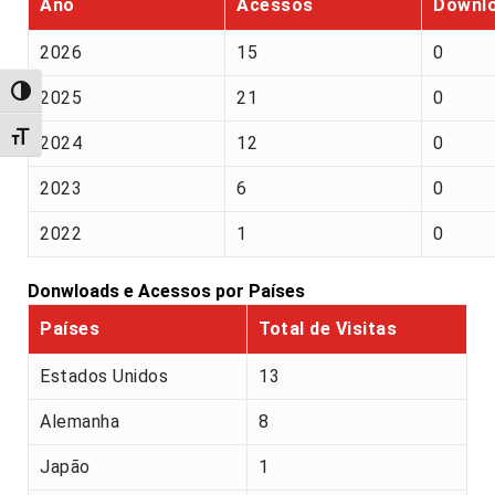
Ano
Acessos
Downl
2026
15
0
Alternar alto contraste
2025
21
0
Alternar tamanho da fonte
2024
12
0
2023
6
0
2022
1
0
Donwloads e Acessos por Países
Países
Total de Visitas
Estados Unidos
13
Alemanha
8
Japão
1