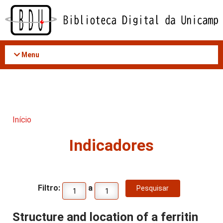
Acessar
o
conteúdo
Menu
Início
Indicadores
Filtro:
a
Structure and location of a ferritin