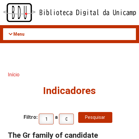
Acessar
o
conteúdo
Menu
Início
Indicadores
Filtro:
a
The Gr family of candidate