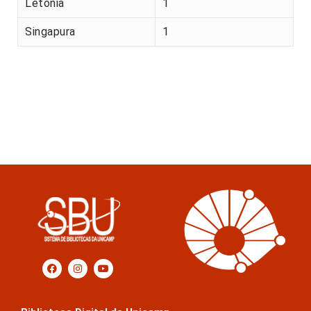
Letónia
1
Singapura
1