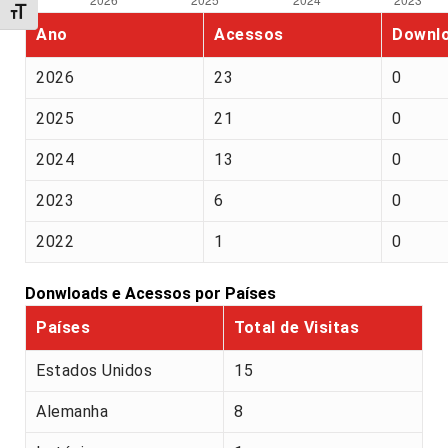
Alternar tamanho da fonte
Ano
Acessos
Downl
2026
23
0
2025
21
0
2024
13
0
2023
6
0
2022
1
0
Donwloads e Acessos por Países
Países
Total de Visitas
Estados Unidos
15
Alemanha
8