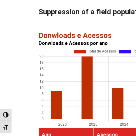
Suppression of a field popula
Donwloads e Acessos
Donwloads e Acessos por ano
Alternar alto contraste
Alternar tamanho da fonte
Ano
Acessos