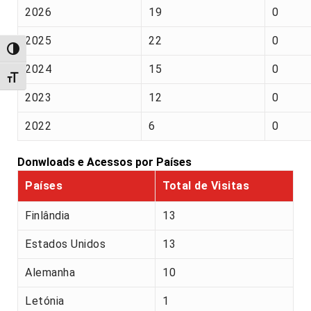
2026
19
0
2025
22
0
Alternar alto contraste
2024
15
0
Alternar tamanho da fonte
2023
12
0
2022
6
0
Donwloads e Acessos por Países
Países
Total de Visitas
Finlândia
13
Estados Unidos
13
Alemanha
10
Letónia
1