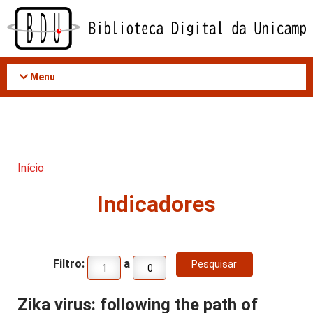
Acessar
o
conteúdo
Menu
Início
Indicadores
Filtro:
a
Zika virus: following the path of