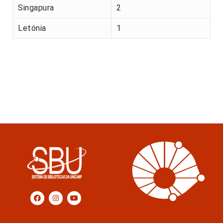
Singapura
2
Letónia
1