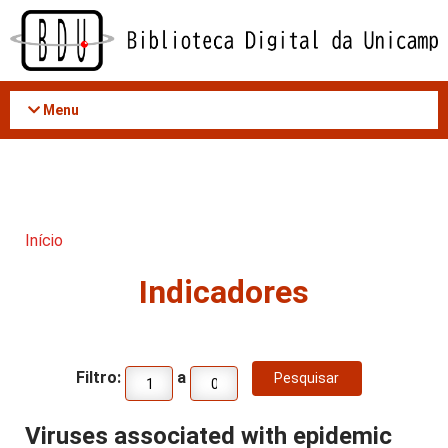
Acessar
o
conteúdo
Menu
Início
Indicadores
Filtro:
a
Viruses associated with epidemic