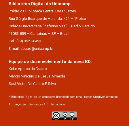
Biblioteca Digital da Unicamp
Prédio da Biblioteca Central Cesar Lattes
Rua Sérgio Buarque de Holanda, 421 – 1º piso
Cidade Universitária “Zeferino Vaz” – Barão Geraldo
13083-859 – Campinas – SP – Brasil
Tel.: (19) 3521-6493
E-mail: sbubd@unicamp.br
Equipe de desenvolvimento da nova BD:
Keite Aparecida Duarte
Márcio Vinícius De Jesus Almeida
Saul Victor De Castro E Silva
A Biblioteca Digital da Unicamp está licenciado com uma Licença Creative Commons –
Atribuição Sem Derivações 4.0 Internacional