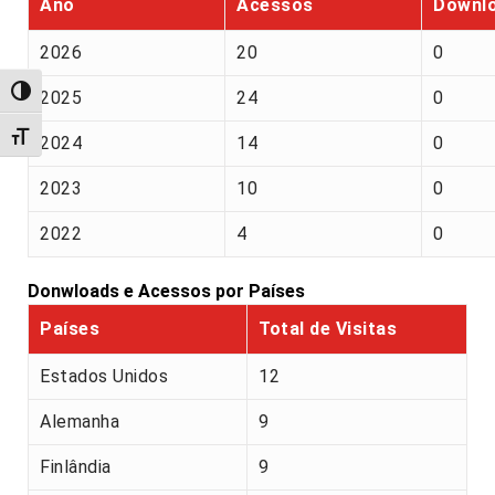
Ano
Acessos
Downl
2026
20
0
Alternar alto contraste
2025
24
0
Alternar tamanho da fonte
2024
14
0
2023
10
0
2022
4
0
Donwloads e Acessos por Países
Países
Total de Visitas
Estados Unidos
12
Alemanha
9
Finlândia
9