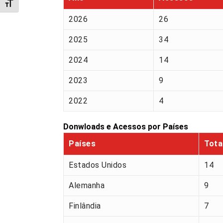
Alternar tamanho da fonte
2026
26
2025
34
2024
14
2023
9
2022
4
Donwloads e Acessos por Países
Países
Tota
Estados Unidos
14
Alemanha
9
Finlândia
7