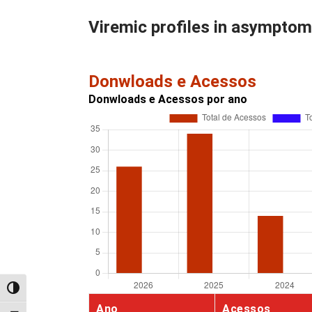
Viremic profiles in asymptom
Donwloads e Acessos
Donwloads e Acessos por ano
Alternar alto contraste
Ano
Acessos