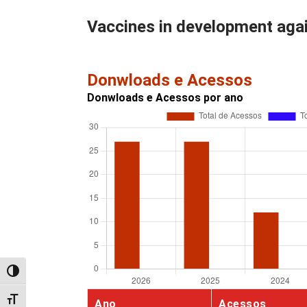
Vaccines in development agai
Donwloads e Acessos
Donwloads e Acessos por ano
Alternar alto contraste
Alternar tamanho da fonte
Ano
Acessos