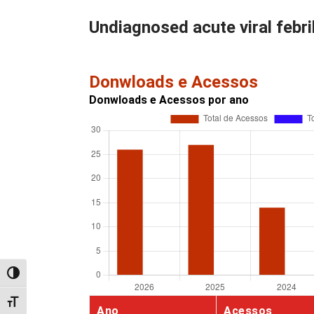
Undiagnosed acute viral febri
Donwloads e Acessos
Donwloads e Acessos por ano
Alternar alto contraste
Alternar tamanho da fonte
Ano
Acessos