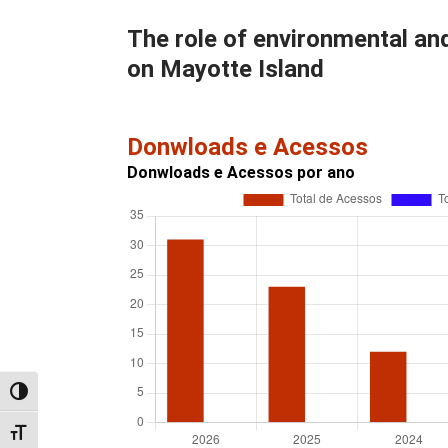
The role of environmental and
on Mayotte Island
Donwloads e Acessos
Donwloads e Acessos por ano
Alternar alto contraste
Alternar tamanho da fonte