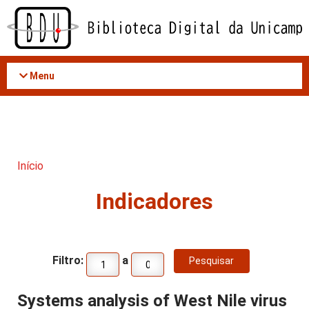
Acessar
o
conteúdo
Menu
Início
Indicadores
Filtro:
a
Systems analysis of West Nile virus