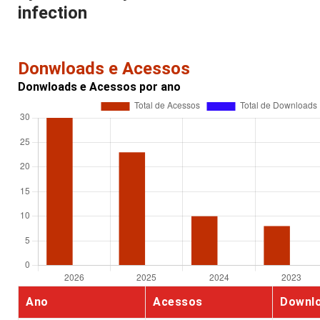
infection
Donwloads e Acessos
Donwloads e Acessos por ano
Ano
Acessos
Downl