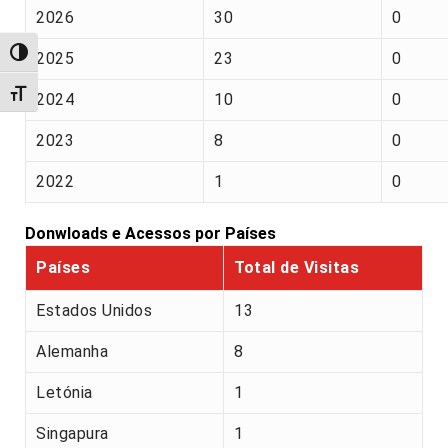
2026
30
0
Alternar alto contraste
2025
23
0
Alternar tamanho da fonte
2024
10
0
2023
8
0
2022
1
0
Donwloads e Acessos por Países
Países
Total de Visitas
Estados Unidos
13
Alemanha
8
Letónia
1
Singapura
1