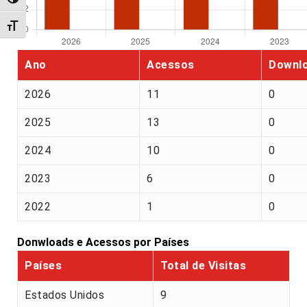
Alternar alto contraste
Alternar tamanho da fonte
Ano
Acessos
Downl
2026
11
0
2025
13
0
2024
10
0
2023
6
0
2022
1
0
Donwloads e Acessos por Países
Países
Total de Visitas
Estados Unidos
9