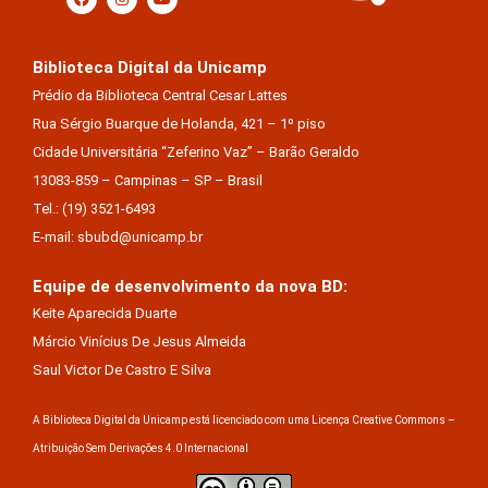
Biblioteca Digital da Unicamp
Prédio da Biblioteca Central Cesar Lattes
Rua Sérgio Buarque de Holanda, 421 – 1º piso
Cidade Universitária “Zeferino Vaz” – Barão Geraldo
13083-859 – Campinas – SP – Brasil
Tel.: (19) 3521-6493
E-mail: sbubd@unicamp.br
Equipe de desenvolvimento da nova BD:
Keite Aparecida Duarte
Márcio Vinícius De Jesus Almeida
Saul Victor De Castro E Silva
A Biblioteca Digital da Unicamp está licenciado com uma Licença Creative Commons –
Atribuição Sem Derivações 4.0 Internacional