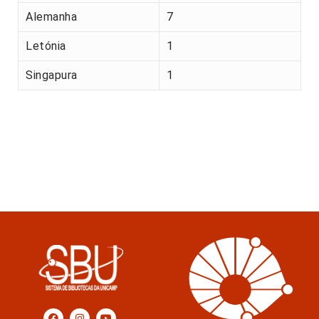
Alemanha
7
Letónia
1
Singapura
1