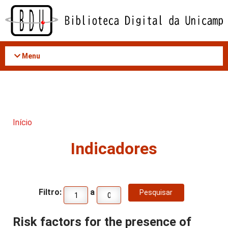
Acessar
o
conteúdo
Menu
Início
Indicadores
Filtro:
a
Risk factors for the presence of