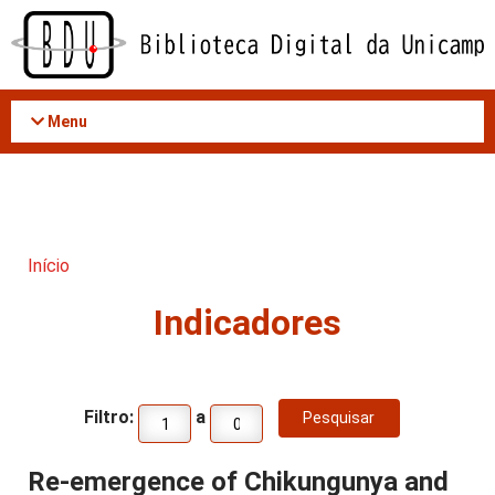
Acessar
o
conteúdo
Menu
Início
Indicadores
Filtro:
a
Re-emergence of Chikungunya and