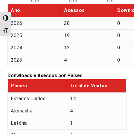
Ano
Acessos
Downl
Alternar alto contraste
2026
28
0
Alternar tamanho da fonte
2025
19
0
2024
12
0
2023
4
0
Donwloads e Acessos por Países
Países
Total de Visitas
Estados Unidos
14
Alemanha
4
Letónia
1