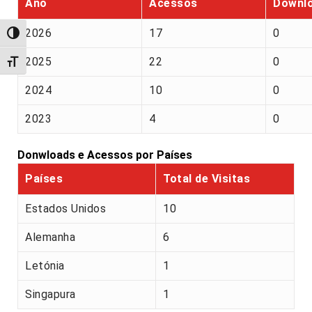
Ano
Acessos
Downl
2026
17
0
Alternar alto contraste
2025
22
0
Alternar tamanho da fonte
2024
10
0
2023
4
0
Donwloads e Acessos por Países
Países
Total de Visitas
Estados Unidos
10
Alemanha
6
Letónia
1
Singapura
1