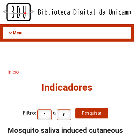
Acessar
o
conteúdo
Menu
Início
Indicadores
Filtro:
a
Mosquito saliva induced cutaneous