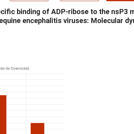
pecific binding of ADP-ribose to the nsP3
quine encephalitis viruses: Molecular dy