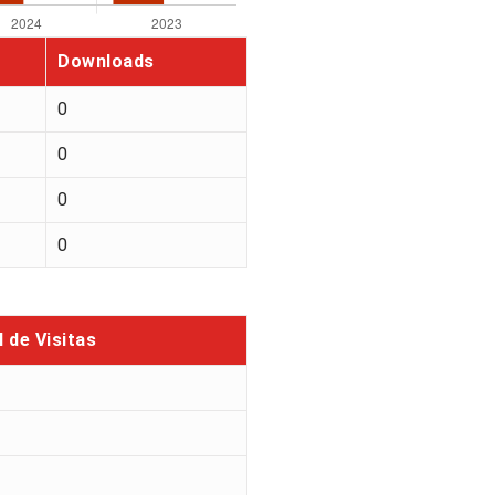
Downloads
0
0
0
0
l de Visitas