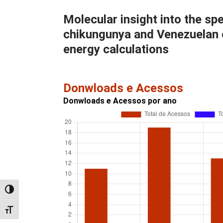
Molecular insight into the s
chikungunya and Venezuelan e
energy calculations
Donwloads e Acessos
Donwloads e Acessos por ano
Alternar alto contraste
Alternar tamanho da fonte