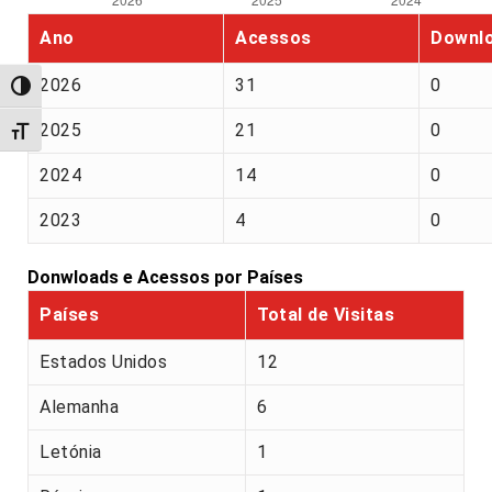
Ano
Acessos
Downl
2026
31
0
Alternar alto contraste
2025
21
0
Alternar tamanho da fonte
2024
14
0
2023
4
0
Donwloads e Acessos por Países
Países
Total de Visitas
Estados Unidos
12
Alemanha
6
Letónia
1