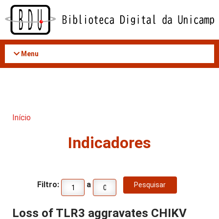
Acessar
o
conteúdo
Menu
Início
Indicadores
Filtro:
a
Loss of TLR3 aggravates CHIKV