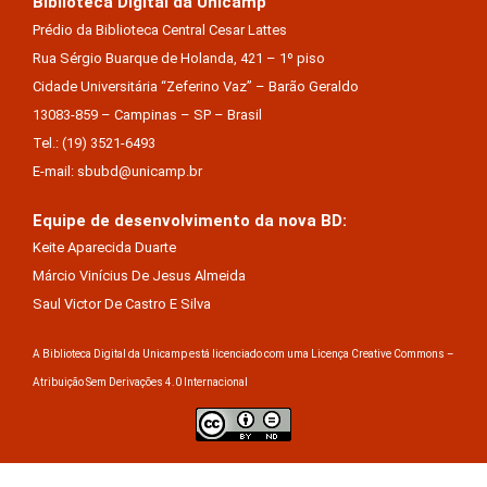
Biblioteca Digital da Unicamp
Prédio da Biblioteca Central Cesar Lattes
Rua Sérgio Buarque de Holanda, 421 – 1º piso
Cidade Universitária “Zeferino Vaz” – Barão Geraldo
13083-859 – Campinas – SP – Brasil
Tel.: (19) 3521-6493
E-mail: sbubd@unicamp.br
Equipe de desenvolvimento da nova BD:
Keite Aparecida Duarte
Márcio Vinícius De Jesus Almeida
Saul Victor De Castro E Silva
A Biblioteca Digital da Unicamp está licenciado com uma Licença Creative Commons –
Atribuição Sem Derivações 4.0 Internacional