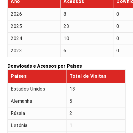
Ano
Acessos
Downl
2026
8
0
2025
23
0
2024
10
0
2023
6
0
Donwloads e Acessos por Países
Países
Total de Visitas
Estados Unidos
13
Alemanha
5
Rússia
2
Letónia
1