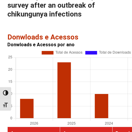
survey after an outbreak of
chikungunya infections
Donwloads e Acessos
Donwloads e Acessos por ano
Alternar alto contraste
Alternar tamanho da fonte