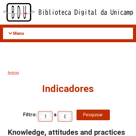
Acessar
o
conteúdo
Menu
Início
Indicadores
Filtro:
a
Knowledge, attitudes and practices