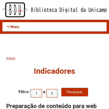
Acessar
o
conteúdo
Menu
Início
Indicadores
Filtro:
a
Preparação de conteúdo para web