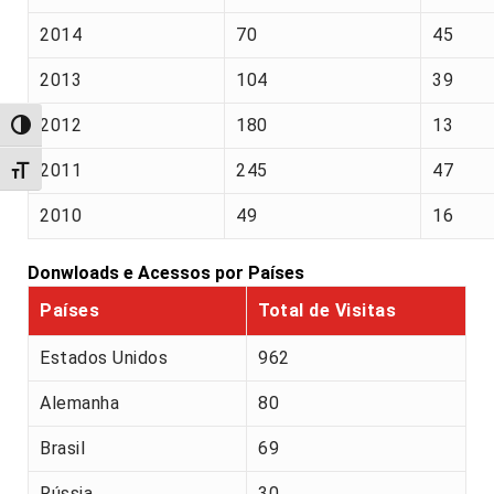
2014
70
45
2013
104
39
2012
180
13
Alternar alto contraste
2011
245
47
Alternar tamanho da fonte
2010
49
16
Donwloads e Acessos por Países
Países
Total de Visitas
Estados Unidos
962
Alemanha
80
Brasil
69
Rússia
30