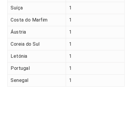
Suíça
1
Costa do Marfim
1
Áustria
1
Coreia do Sul
1
Letónia
1
Portugal
1
Senegal
1