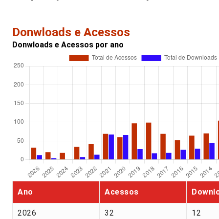
Donwloads e Acessos
Donwloads e Acessos por ano
Ano
Acessos
Downl
2026
32
12