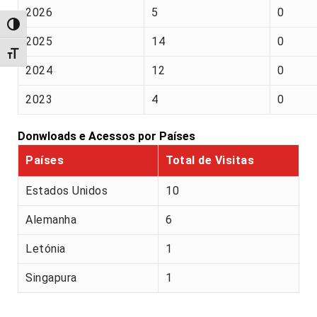
2026
5
0
Alternar alto contraste
2025
14
0
Alternar tamanho da fonte
2024
12
0
2023
4
0
Donwloads e Acessos por Países
Países
Total de Visitas
Estados Unidos
10
Alemanha
6
Letónia
1
Singapura
1