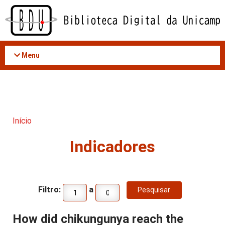
Acessar
o
conteúdo
Menu
Início
Indicadores
Filtro:
a
How did chikungunya reach the