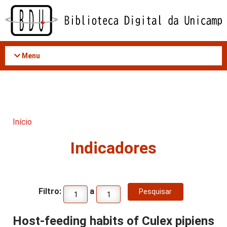
Acessar
o
conteúdo
Menu
Início
Indicadores
Filtro:
a
Host-feeding habits of Culex pipiens