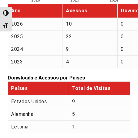
Ano
Acessos
Downl
Alternar alto contraste
2026
10
0
Alternar tamanho da fonte
2025
22
0
2024
9
0
2023
4
0
Donwloads e Acessos por Países
Países
Total de Visitas
Estados Unidos
9
Alemanha
5
Letónia
1