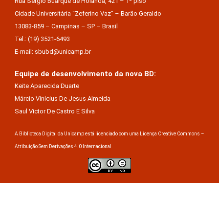
Rua Sérgio Buarque de Holanda, 421 – 1º piso
Cidade Universitária “Zeferino Vaz” – Barão Geraldo
13083-859 – Campinas – SP – Brasil
Tel.: (19) 3521-6493
E-mail: sbubd@unicamp.br
Equipe de desenvolvimento da nova BD:
Keite Aparecida Duarte
Márcio Vinícius De Jesus Almeida
Saul Victor De Castro E Silva
A Biblioteca Digital da Unicamp está licenciado com uma Licença Creative Commons –
Atribuição Sem Derivações 4.0 Internacional