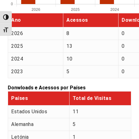
Alternar alto contraste
Ano
Acessos
Downl
Alternar tamanho da fonte
2026
8
0
2025
13
0
2024
10
0
2023
5
0
Donwloads e Acessos por Países
Países
Total de Visitas
Estados Unidos
11
Alemanha
5
Letónia
1