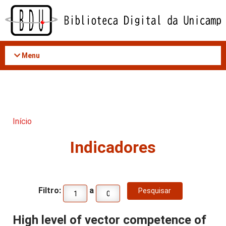
Acessar
o
conteúdo
Menu
Início
Indicadores
Filtro:
a
High level of vector competence of