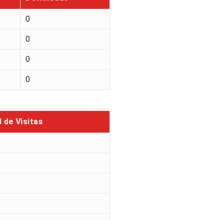
0
0
0
0
l de Visitas