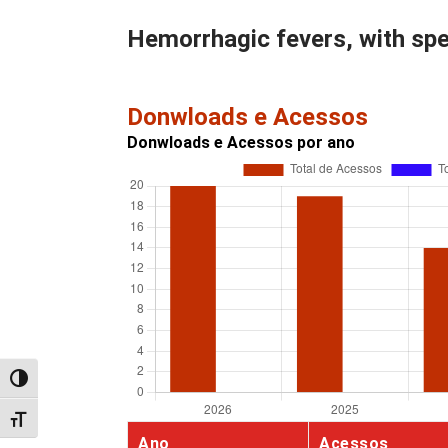
Hemorrhagic fevers, with spec
Donwloads e Acessos
Donwloads e Acessos por ano
Alternar alto contraste
Alternar tamanho da fonte
Ano
Acessos