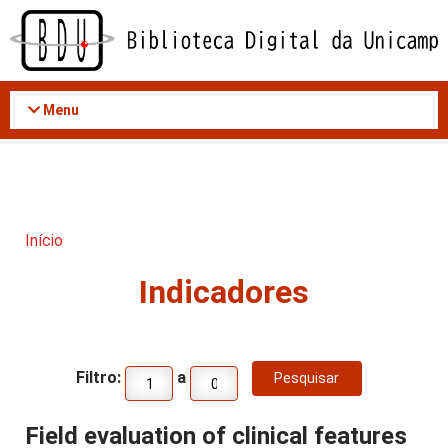
Acessar
o
conteúdo
Menu
Início
Indicadores
Filtro:
a
Field evaluation of clinical features