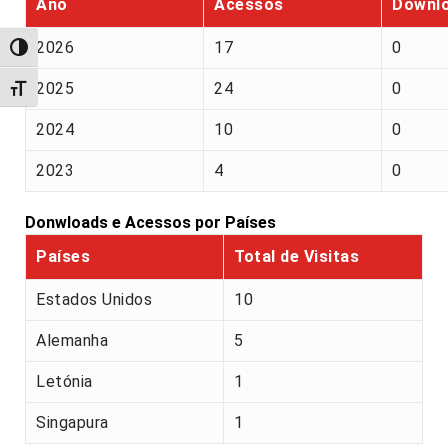
Ano
Acessos
Downl
2026
17
0
Alternar alto contraste
2025
24
0
Alternar tamanho da fonte
2024
10
0
2023
4
0
Donwloads e Acessos por Países
Países
Total de Visitas
Estados Unidos
10
Alemanha
5
Letónia
1
Singapura
1