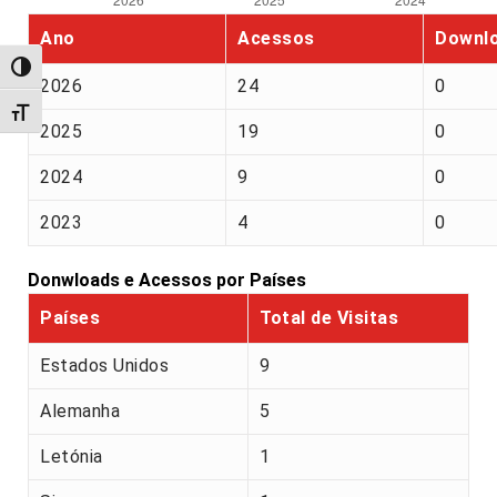
Ano
Acessos
Downl
Alternar alto contraste
2026
24
0
Alternar tamanho da fonte
2025
19
0
2024
9
0
2023
4
0
Donwloads e Acessos por Países
Países
Total de Visitas
Estados Unidos
9
Alemanha
5
Letónia
1