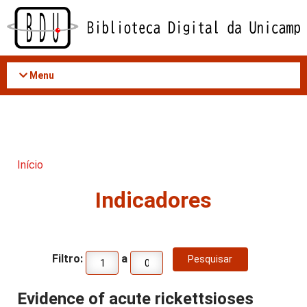
Acessar
o
conteúdo
Menu
Início
Indicadores
Filtro:
a
Evidence of acute rickettsioses