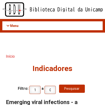
Acessar
o
conteúdo
Menu
Início
Indicadores
Filtro:
a
Emerging viral infections - a