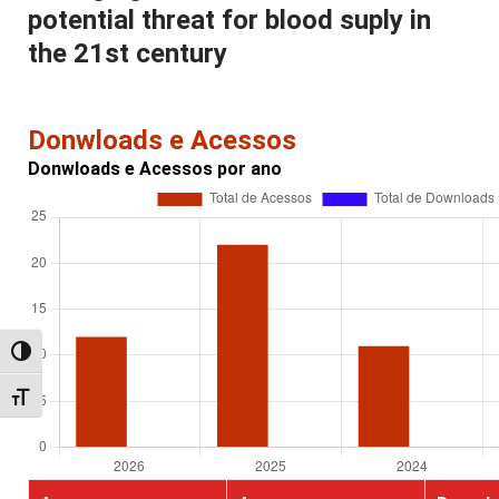
potential threat for blood suply in
the 21st century
Donwloads e Acessos
Donwloads e Acessos por ano
Alternar alto contraste
Alternar tamanho da fonte