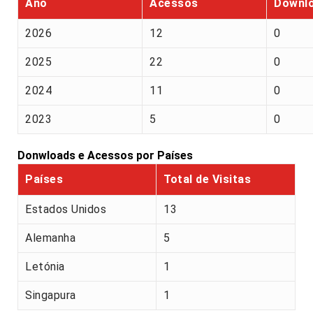
Ano
Acessos
Downl
2026
12
0
2025
22
0
2024
11
0
2023
5
0
Donwloads e Acessos por Países
Países
Total de Visitas
Estados Unidos
13
Alemanha
5
Letónia
1
Singapura
1