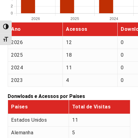
Alternar alto contraste
Ano
Acessos
Downl
Alternar tamanho da fonte
2026
12
0
2025
18
0
2024
11
0
2023
4
0
Donwloads e Acessos por Países
Países
Total de Visitas
Estados Unidos
11
Alemanha
5