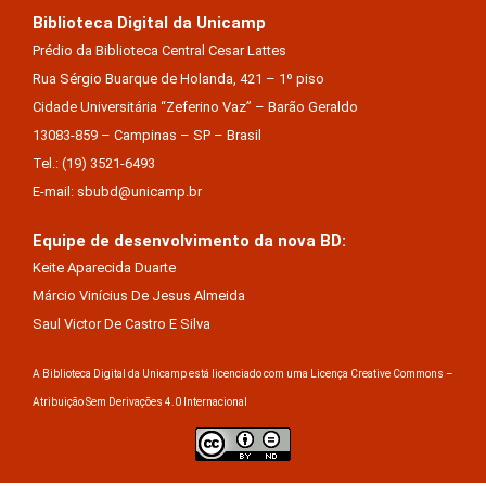
Biblioteca Digital da Unicamp
Prédio da Biblioteca Central Cesar Lattes
Rua Sérgio Buarque de Holanda, 421 – 1º piso
Cidade Universitária “Zeferino Vaz” – Barão Geraldo
13083-859 – Campinas – SP – Brasil
Tel.: (19) 3521-6493
E-mail: sbubd@unicamp.br
Equipe de desenvolvimento da nova BD:
Keite Aparecida Duarte
Márcio Vinícius De Jesus Almeida
Saul Victor De Castro E Silva
A Biblioteca Digital da Unicamp está licenciado com uma Licença Creative Commons –
Atribuição Sem Derivações 4.0 Internacional