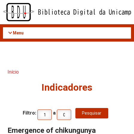
Acessar
o
conteúdo
Menu
Início
Indicadores
Filtro:
a
Emergence of chikungunya