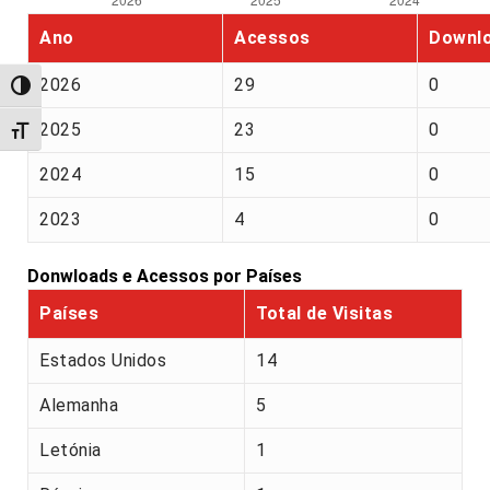
Ano
Acessos
Downl
2026
29
0
Alternar alto contraste
2025
23
0
Alternar tamanho da fonte
2024
15
0
2023
4
0
Donwloads e Acessos por Países
Países
Total de Visitas
Estados Unidos
14
Alemanha
5
Letónia
1