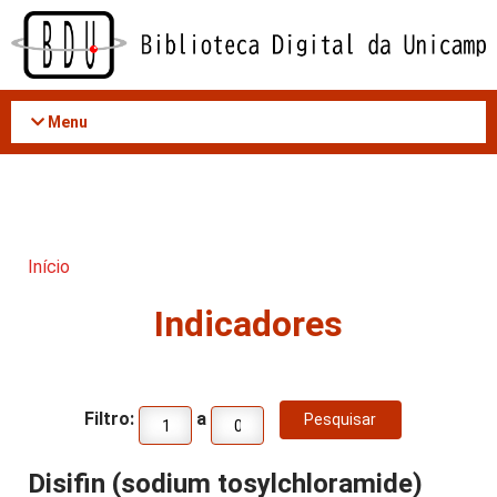
Acessar
o
conteúdo
Menu
Início
Indicadores
Filtro:
a
Disifin (sodium tosylchloramide)