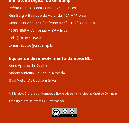
Biblioteca Digital da Unicamp
Prédio da Biblioteca Central Cesar Lattes
Rua Sérgio Buarque de Holanda, 421 – 1º piso
Cidade Universitária “Zeferino Vaz” – Barão Geraldo
13083-859 – Campinas – SP – Brasil
Tel.: (19) 3521-6493
E-mail: sbubd@unicamp.br
Equipe de desenvolvimento da nova BD:
Keite Aparecida Duarte
Márcio Vinícius De Jesus Almeida
Saul Victor De Castro E Silva
A Biblioteca Digital da Unicamp está licenciado com uma Licença Creative Commons –
Atribuição Sem Derivações 4.0 Internacional