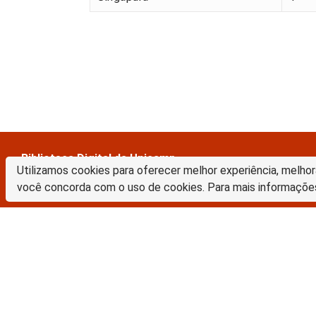
Biblioteca Digital da Unicamp
Utilizamos cookies para oferecer melhor experiência, melhor
Prédio da Biblioteca Central Cesar Lattes
você concorda com o uso de cookies. Para mais informaçõe
Rua Sérgio Buarque de Holanda, 421 – 1º piso
Cidade Universitária “Zeferino Vaz” – Barão Geraldo
13083-859 – Campinas – SP – Brasil
Tel.: (19) 3521-6493
E-mail: sbubd@unicamp.br
A Biblioteca Digital da Unicamp está licenciado com uma Licença Crea