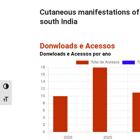
Cutaneous manifestations of 
south India
Donwloads e Acessos
Donwloads e Acessos por ano
Alternar alto contraste
Alternar tamanho da fonte