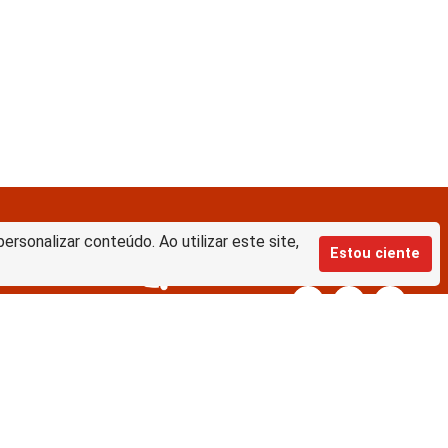
rsonalizar conteúdo. Ao utilizar este site,
Estou ciente
Equipe de desenvolvimento da nova
BD:
Keite Aparecida Duarte