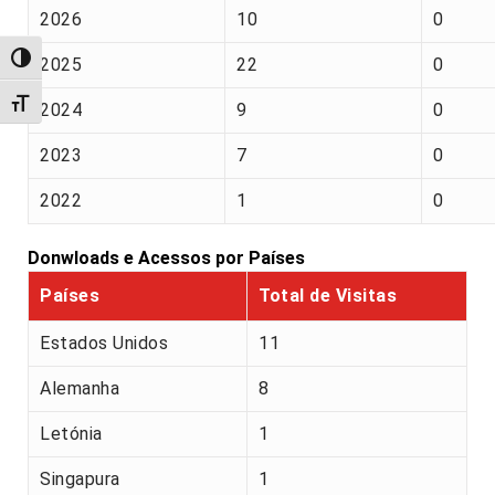
2026
10
0
Alternar alto contraste
2025
22
0
Alternar tamanho da fonte
2024
9
0
2023
7
0
2022
1
0
Donwloads e Acessos por Países
Países
Total de Visitas
Estados Unidos
11
Alemanha
8
Letónia
1
Singapura
1