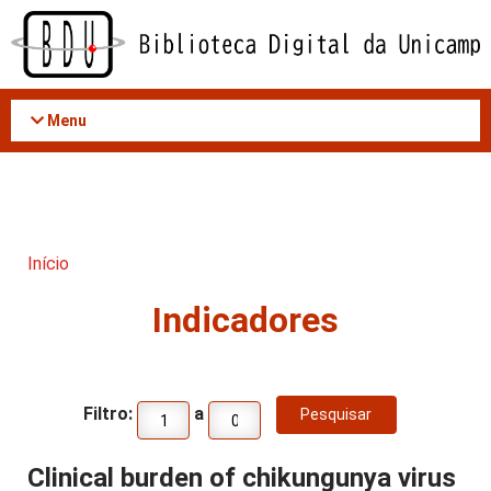
Acessar
o
conteúdo
Menu
Início
Indicadores
Filtro:
a
Clinical burden of chikungunya virus