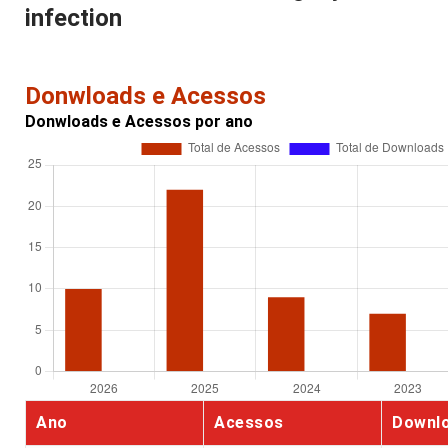
infection
Donwloads e Acessos
Donwloads e Acessos por ano
Ano
Acessos
Downl