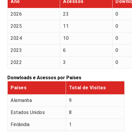
Ano
Acessos
Downl
2026
23
0
2025
11
0
2024
10
0
2023
6
0
2022
3
0
Donwloads e Acessos por Países
Países
Total de Visitas
Alemanha
9
Estados Unidos
8
Finlândia
1