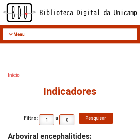
Acessar
o
conteúdo
Menu
Início
Indicadores
Filtro:
a
Arboviral encephalitides: