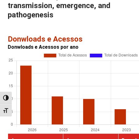
transmission, emergence, and
pathogenesis
Donwloads e Acessos
Donwloads e Acessos por ano
Alternar alto contraste
Alternar tamanho da fonte