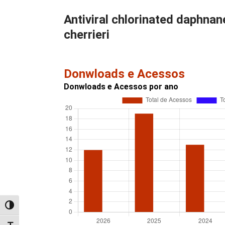
Antiviral chlorinated daphna
cherrieri
Donwloads e Acessos
Donwloads e Acessos por ano
Alternar alto contraste