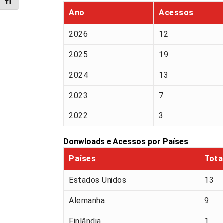
Alternar tamanho da fonte
Ano
Acessos
2026
12
2025
19
2024
13
2023
7
2022
3
Donwloads e Acessos por Países
Países
Tota
Estados Unidos
13
Alemanha
9
Finlândia
1