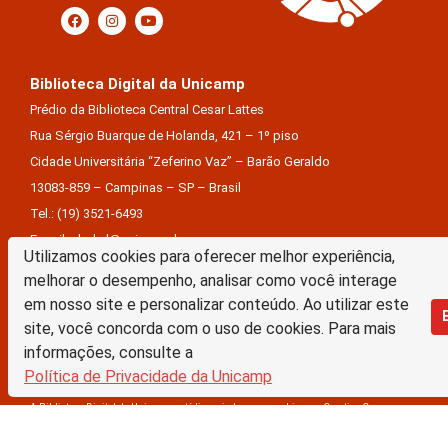
Biblioteca Digital da Unicamp
Prédio da Biblioteca Central Cesar Lattes
Rua Sérgio Buarque de Holanda, 421 – 1º piso
Cidade Universitária “Zeferino Vaz” – Barão Geraldo
13083-859 – Campinas – SP – Brasil
Tel.: (19) 3521-6493
E-mail: sbubd@unicamp.br
Utilizamos cookies para oferecer melhor experiência,
melhorar o desempenho, analisar como você interage
Equipe de desenvolvimento da nova BD:
em nosso site e personalizar conteúdo. Ao utilizar este
Keite Aparecida Duarte
site, você concorda com o uso de cookies. Para mais
Márcio Vinícius De Jesus Almeida
informações, consulte a
Saul Victor De Castro E Silva
Política de Privacidade da Unicamp
A Biblioteca Digital da Unicamp está licenciado com uma Licença Creative Commons –
Atribuição Sem Derivações 4.0 Internacional