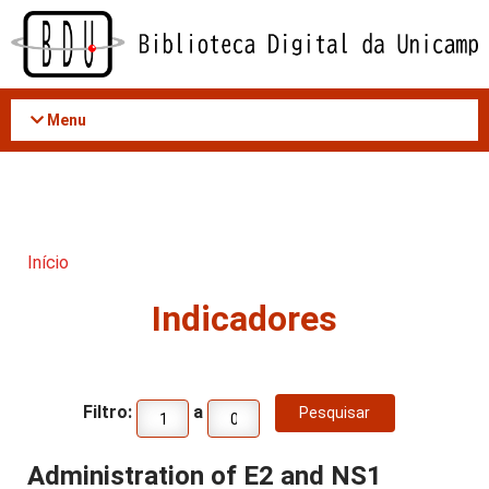
Acessar
o
conteúdo
Menu
Início
Indicadores
Filtro:
a
Administration of E2 and NS1