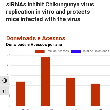
siRNAs inhibit Chikungunya virus
replication in vitro and protects
mice infected with the virus
Donwloads e Acessos
Donwloads e Acessos por ano
Alternar alto contraste
Alternar tamanho da fonte