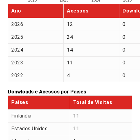
Ano
Acessos
Downl
2026
12
0
2025
24
0
2024
14
0
2023
11
0
2022
4
0
Donwloads e Acessos por Países
Países
Total de Visitas
Finlândia
11
Estados Unidos
11