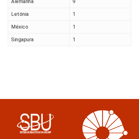
Alemanha
9
Letónia
1
México
1
Singapura
1