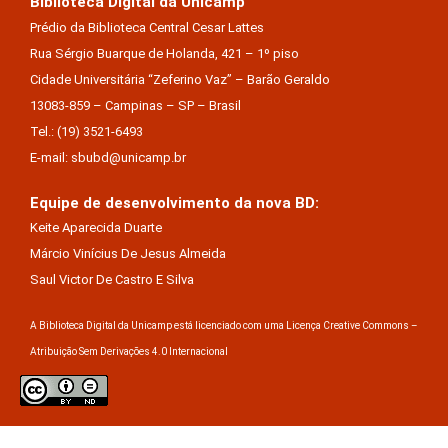
Biblioteca Digital da Unicamp
Prédio da Biblioteca Central Cesar Lattes
Rua Sérgio Buarque de Holanda, 421 – 1º piso
Cidade Universitária “Zeferino Vaz” – Barão Geraldo
13083-859 – Campinas – SP – Brasil
Tel.: (19) 3521-6493
E-mail: sbubd@unicamp.br
Equipe de desenvolvimento da nova BD:
Keite Aparecida Duarte
Márcio Vinícius De Jesus Almeida
Saul Victor De Castro E Silva
A Biblioteca Digital da Unicamp está licenciado com uma Licença Creative Commons –
Atribuição Sem Derivações 4.0 Internacional