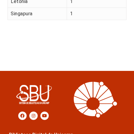
Letónia
1
Singapura
1