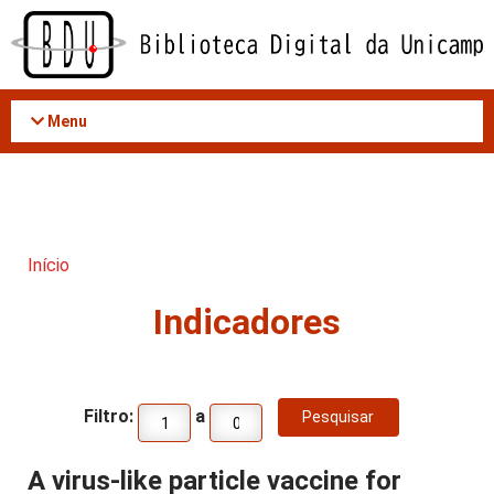
Acessar
o
conteúdo
Menu
Início
Indicadores
Filtro:
a
A virus-like particle vaccine for