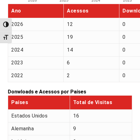
Ano
Acessos
Downl
2026
12
0
Alternar alto contraste
2025
19
0
Alternar tamanho da fonte
2024
14
0
2023
6
0
2022
2
0
Donwloads e Acessos por Países
Países
Total de Visitas
Estados Unidos
16
Alemanha
9