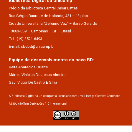
Biblioteca Digital da Unicamp
Prédio da Biblioteca Central Cesar Lattes
Rua Sérgio Buarque de Holanda, 421 – 1º piso
Cidade Universitária “Zeferino Vaz” – Barão Geraldo
13083-859 – Campinas – SP – Brasil
Tel.: (19) 3521-6493
E-mail: sbubd@unicamp.br
Equipe de desenvolvimento da nova BD:
Keite Aparecida Duarte
Márcio Vinícius De Jesus Almeida
Saul Victor De Castro E Silva
A Biblioteca Digital da Unicamp está licenciado com uma Licença Creative Commons –
Atribuição Sem Derivações 4.0 Internacional