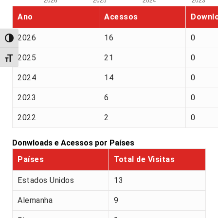
Ano
Acessos
Downl
2026
16
0
Alternar alto contraste
2025
21
0
Alternar tamanho da fonte
2024
14
0
2023
6
0
2022
2
0
Donwloads e Acessos por Países
Países
Total de Visitas
Estados Unidos
13
Alemanha
9