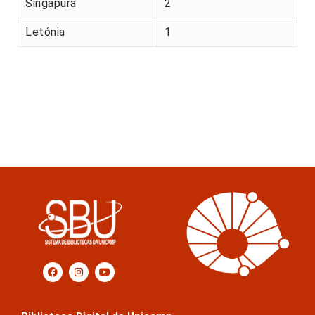
Singapura
2
Letónia
1