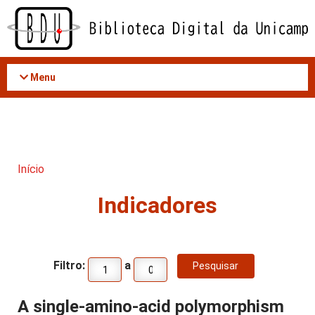
Acessar
o
conteúdo
Menu
Início
Indicadores
Filtro:
a
A single-amino-acid polymorphism